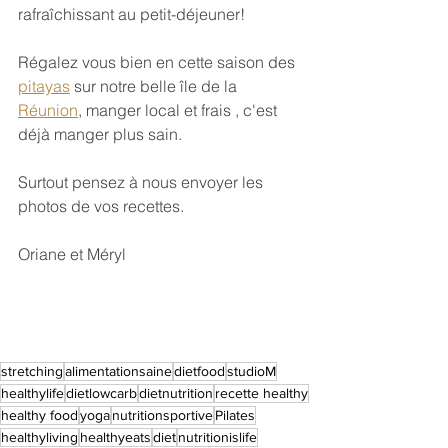
rafraîchissant au petit-déjeuner!
Régalez vous bien en cette saison des 
pitayas
 sur notre belle île de la 
Réunion
, manger local et frais , c'est 
déjà manger plus sain. 
Surtout pensez à nous envoyer les 
photos de vos recettes.
Oriane et Méryl
stretching
alimentationsaine
dietfood
studioM
healthylife
dietlowcarb
dietnutrition
recette healthy
healthy food
yoga
nutritionsportive
Pilates
healthyliving
healthyeats
diet
nutritionislife