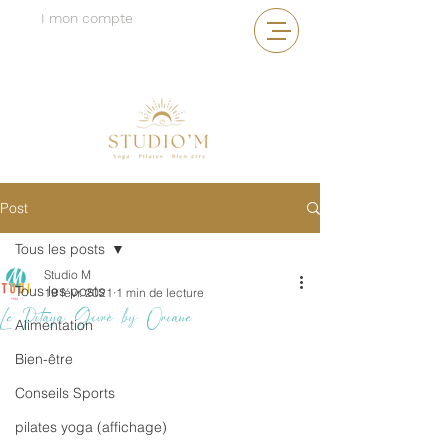
I mon compte
Post
Tous les posts
Studio M
Tous les posts
19 févr. 2021
1 min de lecture
Le Pitaya Givré by Oriane
Alimentation
Bien-être
Conseils Sports
pilates yoga (affichage)