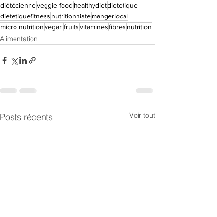
diétécienne
veggie food
healthydiet
dietetique
dietetiquefitness
nutritionniste
mangerlocal
micro nutrition
vegan
fruits
vitamines
fibres
nutrition
Alimentation
Voir tout
Posts récents