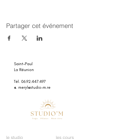
Partager cet événement
Saint-Paul
La Réunion
Tél. 06.92.447.497
@.
meryl@studio-m.re
le studio
les cours