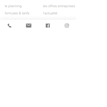
le planning
les offres entreprises
formules & tarifs
l'actualité
contact
réserver ma séance
Pilates
Yoga Vinyasa
Circuit Training
Hatha Yoga
TRX
Yin Yoga
Stretching
Yoga Danse
Réserver une séance d'essai