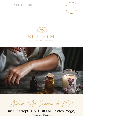
I mon compte
Atelier "Au Jardin de L'Or"
mer. 23 sept.
  |  
STUDIO M | Pilates, Yoga,
Circuit Traini