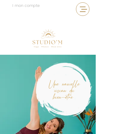
I mon compte
Une nouvelle
vision du
bien-être