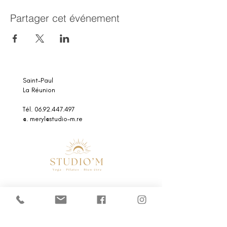
Partager cet événement
Saint-Paul
La Réunion
Tél. 06.92.447.497
@.
meryl@studio-m.re
le studio
les cours
le planning
les offres entreprises