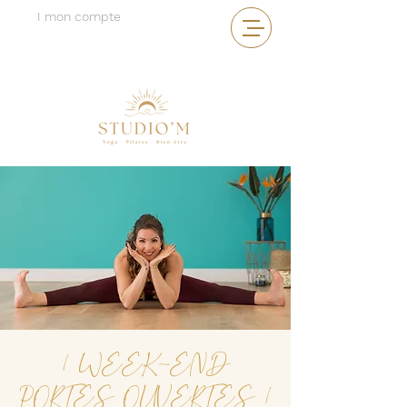
I mon compte
| WEEK-END
PORTES OUVERTES |