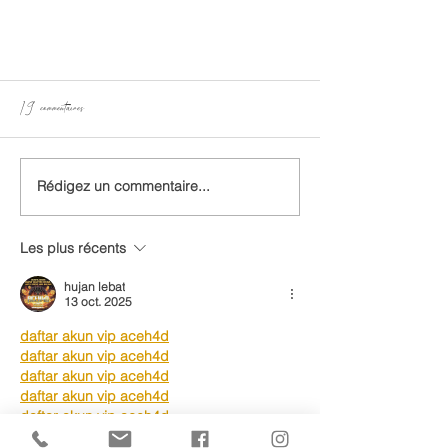
19 commentaires
Rédigez un commentaire...
Le Périnée : En Détails!
Les plus récents
hujan lebat
13 oct. 2025
daftar akun vip aceh4d
daftar akun vip aceh4d
daftar akun vip aceh4d
daftar akun vip aceh4d
daftar akun vip aceh4d
daftar aceh4d