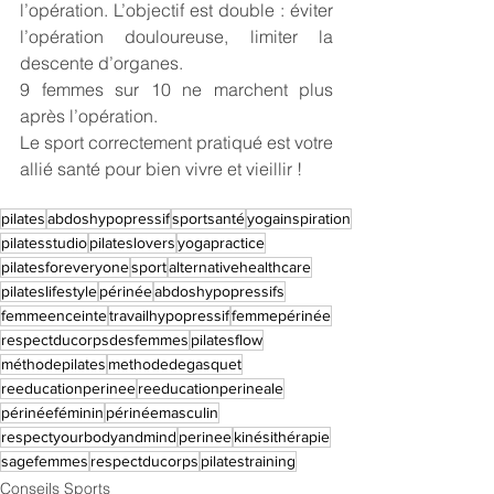
l’opération. L’objectif est double : éviter 
l’opération douloureuse, limiter la 
descente d’organes. 
9 femmes sur 10 ne marchent plus 
après l’opération.
Le sport correctement pratiqué est votre 
allié santé pour bien vivre et vieillir !
pilates
abdoshypopressif
sportsanté
yogainspiration
pilatesstudio
pilateslovers
yogapractice
pilatesforeveryone
sport
alternativehealthcare
pilateslifestyle
périnée
abdoshypopressifs
femmeenceinte
travailhypopressif
femmepérinée
respectducorpsdesfemmes
pilatesflow
méthodepilates
methodedegasquet
reeducationperinee
reeducationperineale
périnéeféminin
périnéemasculin
respectyourbodyandmind
perinee
kinésithérapie
sagefemmes
respectducorps
pilatestraining
Conseils Sports