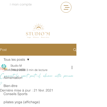
I mon compte
Post
Tous les posts
Studio M
Tous les posts
3 nov. 2020
3 min de lecture
Comment le sport peut-il abimer notre périnée
Alimentation
?
Bien-être
Dernière mise à jour :
21 févr. 2021
Conseils Sports
pilates yoga (affichage)