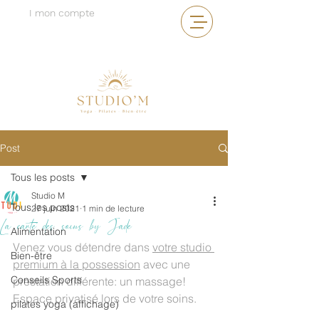
I mon compte
Post
Tous les posts
Studio M
Tous les posts
27 juin 2021
1 min de lecture
La carte des soins by Jade
Alimentation
Venez vous détendre dans 
votre studio 
Bien-être
premium à la possession
 avec une 
Conseils Sports
prestation différente: un massage! 
Espace privatisé lors de votre soins. 
pilates yoga (affichage)